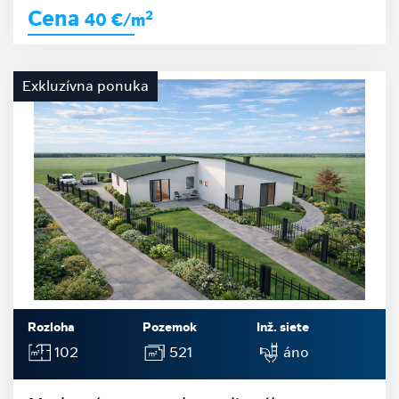
Cena
2
40
€/m
Exkluzívna ponuka
Rozloha
Pozemok
Inž. siete
102
521
áno