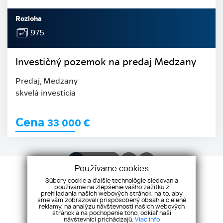
Rozloha
975
Investičný pozemok na predaj Medzany
Predaj, Medzany
skvelá investícia
Cena
33 000
€
1
2
3
Používame cookies
Súbory cookie a ďalšie technológie sledovania
používame na zlepšenie vášho zážitku z
VŠETKY NEHNUTEĽNOSTI
prehliadania našich webových stránok, na to, aby
sme vám zobrazovali prispôsobený obsah a cielené
reklamy, na analýzu návštevnosti našich webových
stránok a na pochopenie toho, odkiaľ naši
návštevníci prichádzajú.
Viac info