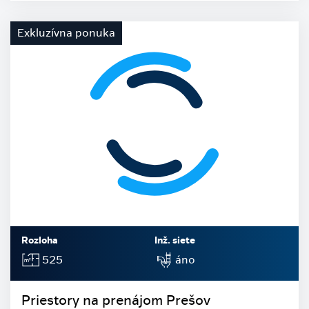
Exkluzívna ponuka
Rozloha
Inž. siete
525
áno
Priestory na prenájom Prešov