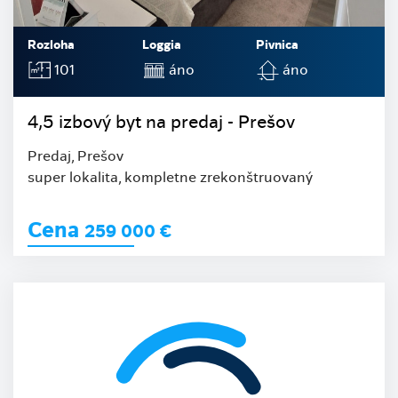
Rozloha
Loggia
Pivnica
101
áno
áno
4,5 izbový byt na predaj - Prešov
Predaj, Prešov
super lokalita, kompletne zrekonštruovaný
Cena
259 000
€