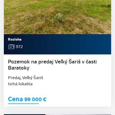
Rozloha
972
Pozemok na predaj Veľký Šariš v časti
Baratoky
Predaj, Veľký Šariš
tichá lokalita
Cena
99 000
€