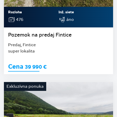
Rozloha
Inž. siete
476
áno
Pozemok na predaj Fintice
Predaj, Fintice
super lokalita
Cena
39 990
€
Exkluzívna ponuka