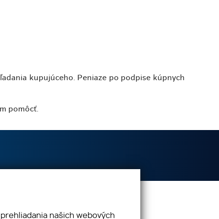
 hľadania kupujúceho. Peniaze po podpise kúpnych
Vám pomôcť.
info@vasenehnutelnosti.sk
 prehliadania našich webových