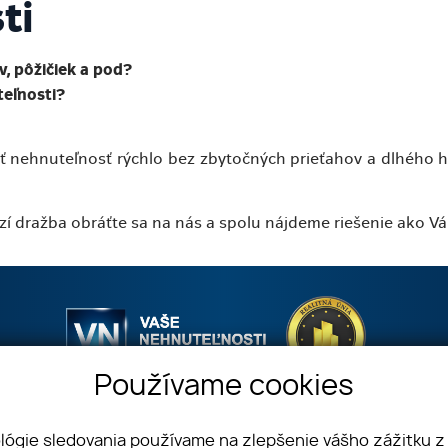
ti
v, pôžičiek a pod?
teľnosti?
iť nehnuteľnosť rýchlo bez zbytočných prieťahov a dlhého
í dražba obráťte sa na nás a spolu nájdeme riešenie ako 
Používame cookies
longova 42, 080 01 Prešov
+421 908 333 994
ológie sledovania používame na zlepšenie vášho zážitku z