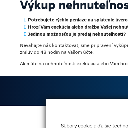
Výkup nehnuteľnos
Potrebujete rýchlo peniaze na splatenie úvero
Hrozí Vám exekúcia alebo dražba Vašej nehnu
Jedinou možnosťou je predaj nehnuteľnosti?
Neváhajte nás kontaktovať, sme pripravení vykúp
zmlúv do 48 hodín na Vašom účte.
Ak máte na nehnuteľnosti exekúciu alebo Vám hroz
Vaše nehnuteľnosti s.r.o
Di
Súbory cookie a ďalšie techn