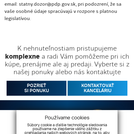
email: statny.dozor@pdp.gov.sk, pri podozrení, že sa
vaše osobné údaje spracúvajú v rozpore s platnou
legislatívou.
Tieto pravidlá nadobúdajú platnosť a účinnosť dňom
K nehnuteľnostiam pristupujeme
03.11.2020
komplexne
a radi Vám pomôžeme pri ich
kúpe, prenájme ale aj predaji. Vyberte si z
našej ponuky alebo nás kontaktujte
POZRIEŤ
KONTAKTOVAŤ
SI PONUKU
KANCELÁRIU
Používame cookies
Súbory cookie a ďalšie technológie sledovania
používame na zlepšenie vášho zážitku z
prehliadania našich webových stránok, na to, aby