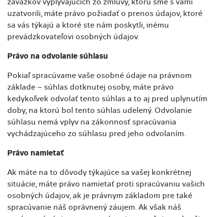
záväzkov vyplývajúcich zo zmluvy, ktorú sme s vami
uzatvorili, máte právo požiadať o prenos údajov, ktoré
sa vás týkajú a ktoré ste nám poskytli, inému
prevádzkovateľovi osobných údajov.
Právo na odvolanie súhlasu
Pokiaľ spracúvame vaše osobné údaje na právnom
základe – súhlas dotknutej osoby, máte právo
kedykoľvek odvolať tento súhlas a to aj pred uplynutím
doby, na ktorú bol tento súhlas udelený. Odvolanie
súhlasu nemá vplyv na zákonnosť spracúvania
vychádzajúceho zo súhlasu pred jeho odvolaním.
Právo namietať
Ak máte na to dôvody týkajúce sa vašej konkrétnej
situácie, máte právo namietať proti spracúvaniu vašich
osobných údajov, ak je právnym základom pre také
spracúvanie náš oprávnený záujem. Ak však náš