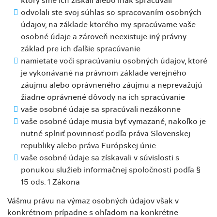
ktorý sme ich získali alebo inak spracúvali
odvolali ste svoj súhlas so spracovaním osobných
údajov, na základe ktorého my spracúvame vaše
osobné údaje a zároveň neexistuje iný právny
základ pre ich ďalšie spracúvanie
namietate voči spracúvaniu osobných údajov, ktoré
je vykonávané na právnom základe verejného
záujmu alebo oprávneného záujmu a neprevažujú
žiadne oprávnené dôvody na ich spracúvanie
vaše osobné údaje sa spracúvali nezákonne
vaše osobné údaje musia byť vymazané, nakoľko je
nutné splniť povinnosť podľa práva Slovenskej
republiky alebo práva Európskej únie
vaše osobné údaje sa získavali v súvislosti s
ponukou služieb informačnej spoločnosti podľa §
15 ods. 1 Zákona
Vášmu právu na výmaz osobných údajov však v
konkrétnom prípadne s ohľadom na konkrétne