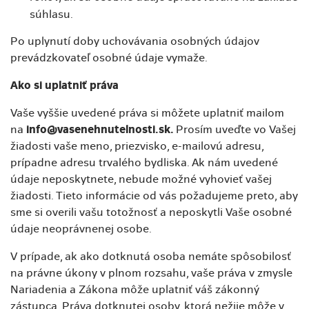
súhlasu.
Po uplynutí doby uchovávania osobných údajov
prevádzkovateľ osobné údaje vymaže.
Ako si uplatniť práva
Vaše vyššie uvedené práva si môžete uplatniť mailom
na
info@vasenehnutelnosti.sk.
Prosím uveďte vo Vašej
žiadosti vaše meno, priezvisko, e-mailovú adresu,
prípadne adresu trvalého bydliska. Ak nám uvedené
údaje neposkytnete, nebude možné vyhovieť vašej
žiadosti. Tieto informácie od vás požadujeme preto, aby
sme si overili vašu totožnosť a neposkytli Vaše osobné
údaje neoprávnenej osobe.
V prípade, ak ako dotknutá osoba nemáte spôsobilosť
na právne úkony v plnom rozsahu, vaše práva v zmysle
Nariadenia a Zákona môže uplatniť váš zákonný
zástupca. Práva dotknutej osoby, ktorá nežije môže v