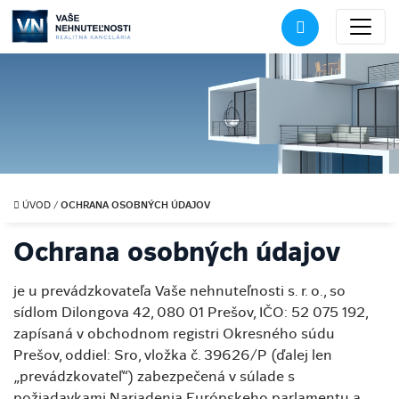
OCHRANA OSOBNÝCH ÚDAJOV
ÚVOD
/
Ochrana osobných údajov
je u prevádzkovateľa Vaše nehnuteľnosti s. r. o., so
sídlom Dilongova 42, 080 01 Prešov, IČO: 52 075 192,
zapísaná v obchodnom registri Okresného súdu
Prešov, oddiel: Sro, vložka č. 39626/P (ďalej len
„prevádzkovateľ“) zabezpečená v súlade s
požiadavkami Nariadenia Európskeho parlamentu a