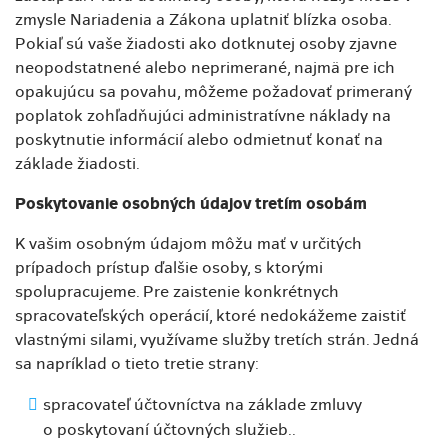
zmysle Nariadenia a Zákona uplatniť blízka osoba.
Pokiaľ sú vaše žiadosti ako dotknutej osoby zjavne
neopodstatnené alebo neprimerané, najmä pre ich
opakujúcu sa povahu, môžeme požadovať primeraný
poplatok zohľadňujúci administratívne náklady na
poskytnutie informácií alebo odmietnuť konať na
základe žiadosti.
Poskytovanie osobných údajov tretím osobám
K vašim osobným údajom môžu mať v určitých
prípadoch prístup ďalšie osoby, s ktorými
spolupracujeme. Pre zaistenie konkrétnych
spracovateľských operácií, ktoré nedokážeme zaistiť
vlastnými silami, využívame služby tretích strán. Jedná
sa napríklad o tieto tretie strany:
spracovateľ účtovníctva na základe zmluvy
o poskytovaní účtovných služieb..