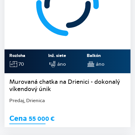
Rozloha
Inž. siete
Balkón
70
áno
áno
Murovaná chatka na Drienici - dokonalý
víkendový únik
Predaj, Drienica
Cena
55 000
€