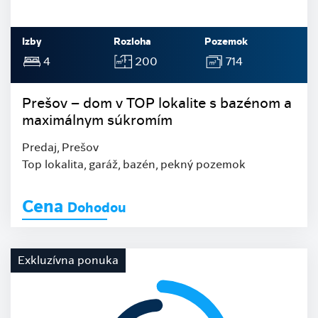
Izby
Rozloha
Pozemok
4
200
714
Prešov – dom v TOP lokalite s bazénom a
maximálnym súkromím
Predaj, Prešov
Top lokalita, garáž, bazén, pekný pozemok
Cena
Dohodou
Exkluzívna ponuka