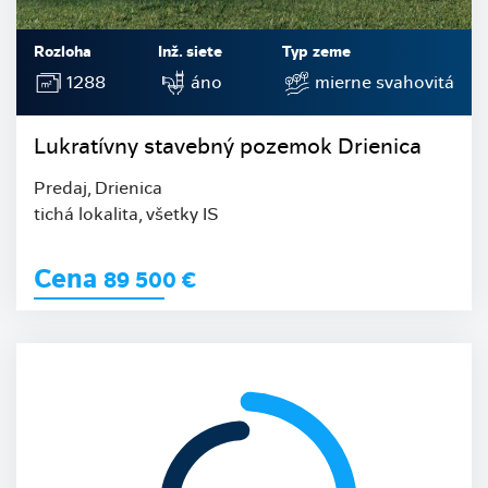
Rozloha
Inž. siete
Typ zeme
1288
áno
mierne svahovitá
Lukratívny stavebný pozemok Drienica
Predaj, Drienica
tichá lokalita, všetky IS
Cena
89 500
€