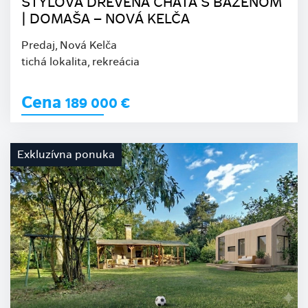
ŠTÝLOVÁ DREVENÁ CHATA S BAZÉNOM
| DOMAŠA – NOVÁ KELČA
Predaj, Nová Kelča
tichá lokalita, rekreácia
Cena
189 000
€
Exkluzívna ponuka