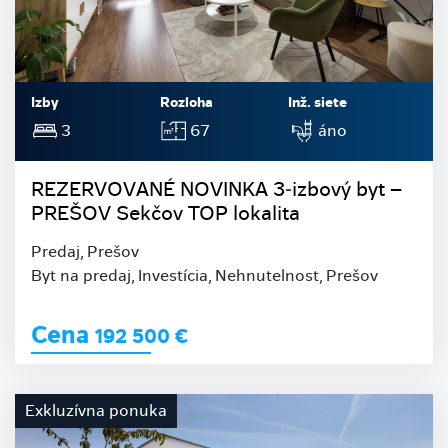
Izby
Rozloha
Inž. siete
3
67
áno
REZERVOVANÉ NOVINKA 3‑izbový byt –
PREŠOV Sekčov TOP lokalita
Predaj, Prešov
Byt na predaj, Investícia, Nehnutelnost, Prešov
Cena
192 500
€
Exkluzívna ponuka