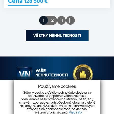
Cena
128 500
€
1
2
VŠETKY NEHNUTEĽNOSTI
Používame cookies
Súbory cookie a ďalšie technológie sledovania
Vaše nehnuteľnosti s.r.o
Dilongova 42, 080 01
používame na zlepšenie vášho zážitku z
prehliadania našich webových stránok, na to, aby
Prešov
sme vám zobrazovali prispôsobený obsah a cielené
reklamy, na analýzu návštevnosti našich webových
+421 908 333 994
info@vasenehnutelnosti.sk
stránok a na pochopenie toho, odkiaľ naši
návštevníci prichádzajú.
Viac info