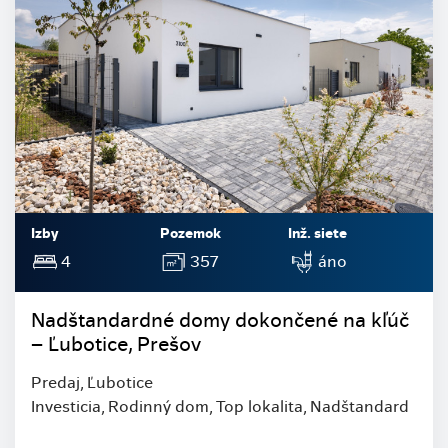
Izby
Pozemok
Inž. siete
4
357
áno
Nadštandardné domy dokončené na kľúč
– Ľubotice, Prešov
Predaj, Ľubotice
Investicia, Rodinný dom, Top lokalita, Nadštandard