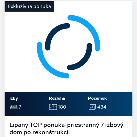
Exkluzívna ponuka
Izby
Rozloha
Pozemok
7
180
484
Lipany TOP ponuka-priestranný 7 izbový
dom po rekonštrukcii