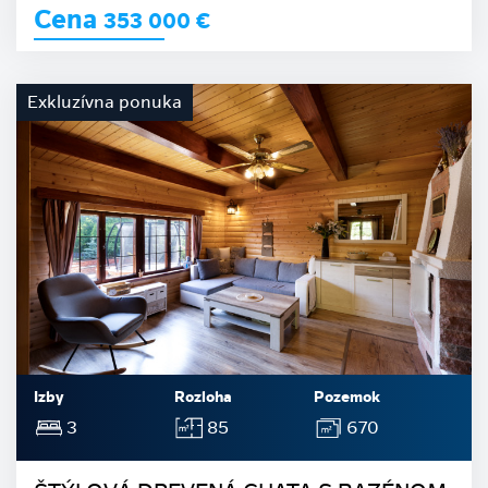
Cena
353 000
€
Exkluzívna ponuka
Izby
Rozloha
Pozemok
3
85
670