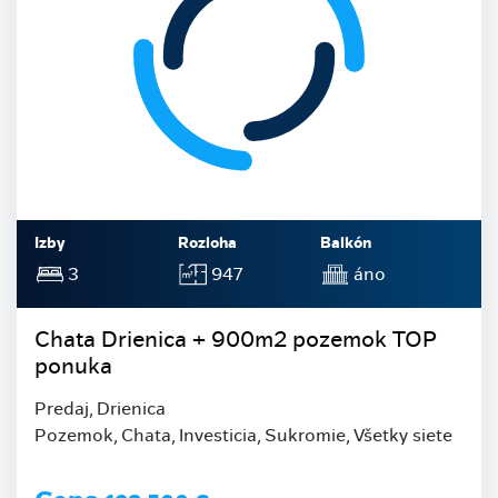
Izby
Rozloha
Balkón
3
947
áno
Chata Drienica + 900m2 pozemok TOP
ponuka
Predaj, Drienica
Pozemok, Chata, Investicia, Sukromie, Všetky siete