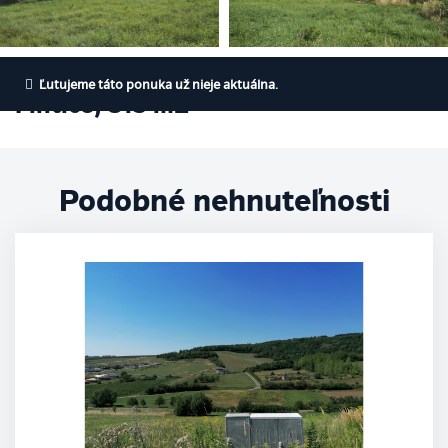
Na predaj stavebný pozemok,
Ľutujeme táto ponuka už nieje aktuálna.
Fintice, 815 m2
Podobné nehnuteľnosti