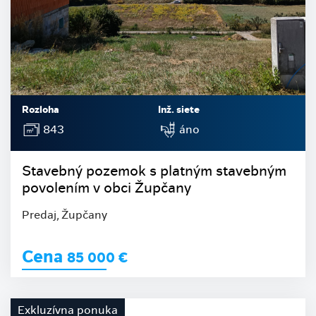
Rozloha
Inž. siete
843
áno
Stavebný pozemok s platným stavebným
povolením v obci Župčany
Predaj, Župčany
Cena
85 000
€
Exkluzívna ponuka