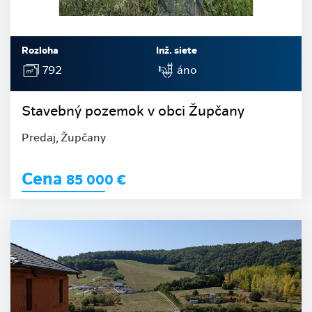
Rozloha
Inž. siete
792
áno
Stavebný pozemok v obci Župčany
Predaj, Župčany
Cena
85 000
€