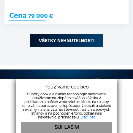
Cena
79 000
€
VŠETKY NEHNUTEĽNOSTI
Používame cookies
Súbory cookie a ďalšie technológie sledovania
používame na zlepšenie vášho zážitku z
prehliadania našich webových stránok, na to, aby
sme vám zobrazovali prispôsobený obsah a cielené
reklamy, na analýzu návštevnosti našich webových
stránok a na pochopenie toho, odkiaľ naši
Vaše nehnuteľnosti s.r.o
Dilongova 42, 080 01
návštevníci prichádzajú.
Viac info
Prešov
SÚHLASÍM
+421 908 333 994
info@vasenehnutelnosti.sk