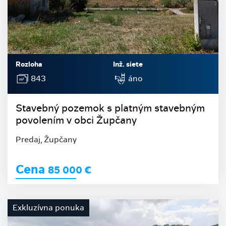
Rozloha
Inž. siete
843
áno
Stavebný pozemok s platným stavebným
povolením v obci Župčany
Predaj, Župčany
Cena
85 000
€
Exkluzívna ponuka