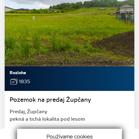
Rozloha
1835
Pozemok na predaj Župčany
Predaj, Župčany
pekná a tichá lokalita pod lesom
Cena
79 000
€
Používame cookies