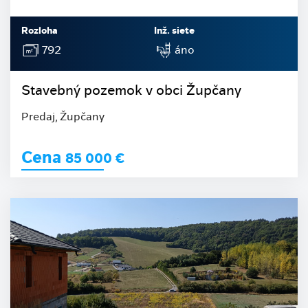
Rozloha
Inž. siete
792
áno
Stavebný pozemok v obci Župčany
Predaj, Župčany
Cena
85 000
€