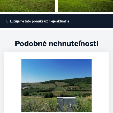
Pozemok na predaj Malý Šariš
Ľutujeme táto ponuka už nieje aktuálna.
Podobné nehnuteľnosti