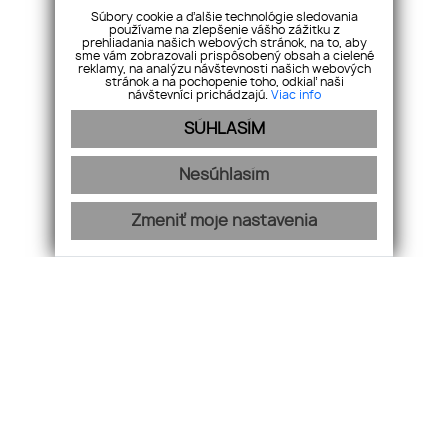
Súbory cookie a ďalšie technológie sledovania
používame na zlepšenie vášho zážitku z
prehliadania našich webových stránok, na to, aby
sme vám zobrazovali prispôsobený obsah a cielené
reklamy, na analýzu návštevnosti našich webových
VŠETKY NEHNUTEĽNOSTI
stránok a na pochopenie toho, odkiaľ naši
návštevníci prichádzajú.
Viac info
SÚHLASÍM
Nesúhlasím
Zmeniť moje nastavenia
Vaše nehnuteľnosti s.r.o
Dilongova 42, 080 01
Prešov
+421 908 333 994
info@vasenehnutelnosti.sk
NEHNUTEĽNOSTI
O NÁS
MAKLÉRI
FINANCOVANIE