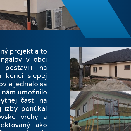
ný projekt a to
ngalov v obci
postavili na
 konci slepej
ov a jednalo sa
o nám umožnilo
ytnej časti na
j izby ponúkal
ovské vrchy a
jektovaný ako