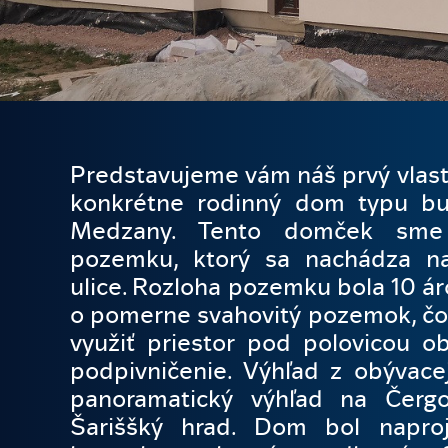
Predstavujeme vám náš prvý vlast
konkrétne rodinný dom typu bu
Medzany. Tento domček sme 
pozemku, ktorý sa nachádza na
ulice. Rozloha pozemku bola 10 ár
o pomerne svahovitý pozemok, č
využiť priestor pod polovicou ob
podpivničenie. Výhľad z obývace
panoramatický výhľad na Čerg
Šariššký hrad. Dom bol napro