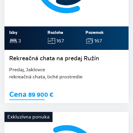
Izby
Rozloha
Pozemok
3
167
167
Rekreačná chata na predaj Ružín
Predaj, Jaklovce
rekreačná chata, tiché prostredie
Cena
89 900
€
Exkluzívna ponuka