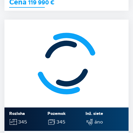
Cena
119 990
€
Rozloha
Pozemok
Inž. siete
345
345
áno