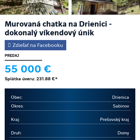
Murovaná chatka na Drienici -
dokonalý víkendový únik
Zdieľať na Facebooku
PREDAJ
55 000 €
Splátka úveru:
231.88 €
*
Obec:
Drienica
Okres:
Sabinov
Kraj:
Prešovský kraj
Druh:
Domy