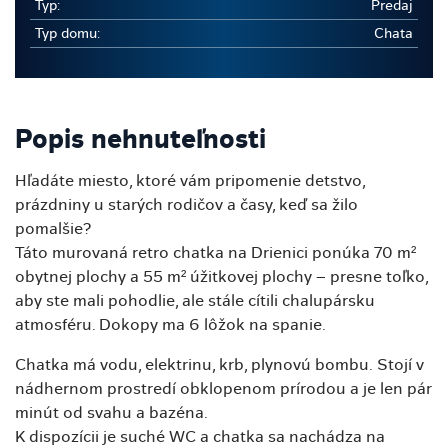
Typ:
Predaj
Typ domu:
Chata
Popis nehnuteľnosti
Hľadáte miesto, ktoré vám pripomenie detstvo,
prázdniny u starých rodičov a časy, keď sa žilo
pomalšie?
Táto murovaná retro chatka na Drienici ponúka 70 m²
obytnej plochy a 55 m² úžitkovej plochy – presne toľko,
aby ste mali pohodlie, ale stále cítili chalupársku
atmosféru. Dokopy ma 6 lôžok na spanie.
Chatka má vodu, elektrinu, krb, plynovú bombu. Stojí v
nádhernom prostredí obklopenom prírodou a je len pár
minút od svahu a bazéna.
K dispozícii je suché WC a chatka sa nachádza na