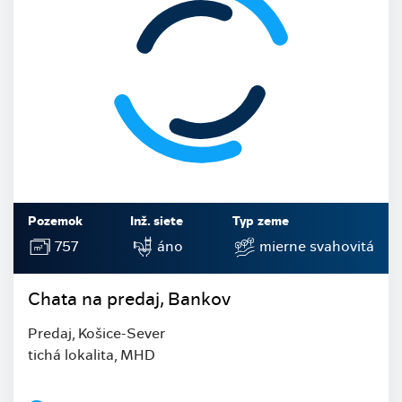
Pozemok
Inž. siete
Typ zeme
757
áno
mierne svahovitá
Chata na predaj, Bankov
Predaj, Košice-Sever
tichá lokalita, MHD