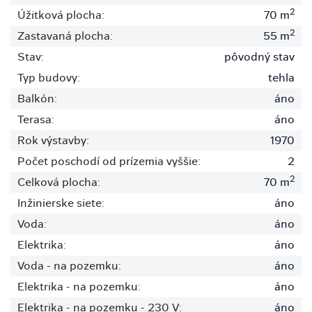
2
Úžitková plocha:
70 m
2
Zastavaná plocha:
55 m
Stav:
pôvodný stav
Typ budovy:
tehla
Balkón:
áno
Terasa:
áno
Rok výstavby:
1970
Počet poschodí od prízemia vyššie:
2
2
Celková plocha:
70 m
Inžinierske siete:
áno
Voda:
áno
Elektrika:
áno
Voda - na pozemku:
áno
Elektrika - na pozemku:
áno
Elektrika - na pozemku - 230 V:
áno