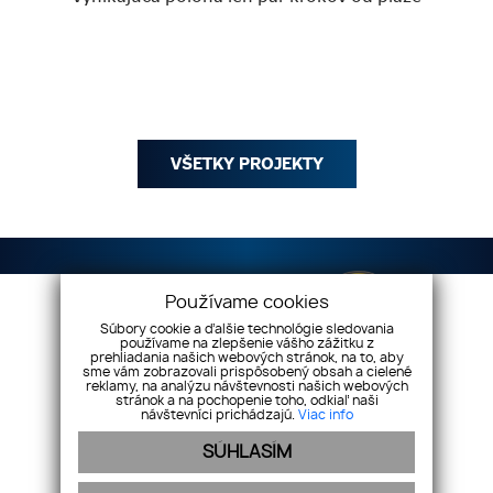
VŠETKY PROJEKTY
Používame cookies
Súbory cookie a ďalšie technológie sledovania
používame na zlepšenie vášho zážitku z
prehliadania našich webových stránok, na to, aby
sme vám zobrazovali prispôsobený obsah a cielené
reklamy, na analýzu návštevnosti našich webových
Vaše nehnuteľnosti s.r.o
Dilongova 42, 080 01
stránok a na pochopenie toho, odkiaľ naši
návštevníci prichádzajú.
Viac info
Prešov
SÚHLASÍM
+421 908 333 994
info@vasenehnutelnosti.sk