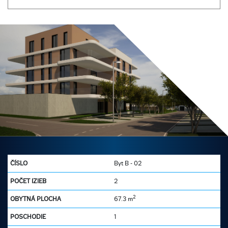
Byt B - 02
2
2
67.3 m
1