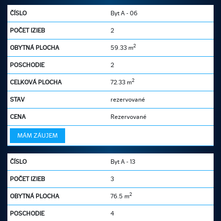
Byt A - 06
2
2
59.33 m
2
2
72.33 m
rezervované
Rezervované
MÁM ZÁUJEM
Byt A - 13
3
2
76.5 m
4