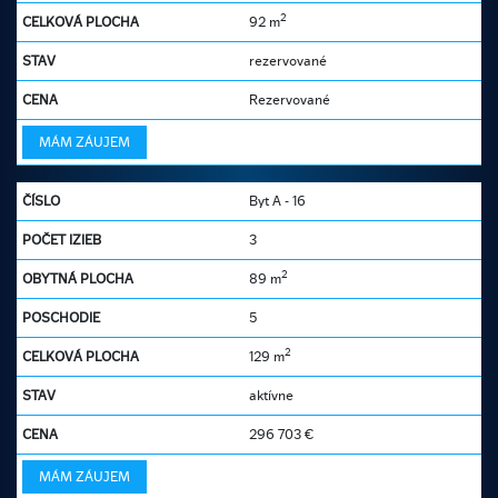
2
92 m
rezervované
Rezervované
MÁM ZÁUJEM
Byt A - 16
3
2
89 m
5
2
129 m
aktívne
296 703
€
MÁM ZÁUJEM