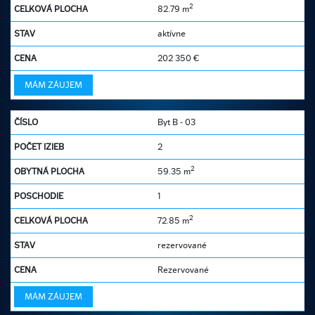
2
82.79 m
aktívne
202 350
€
MÁM ZÁUJEM
Byt B - 03
2
2
59.35 m
1
2
72.85 m
rezervované
Rezervované
MÁM ZÁUJEM