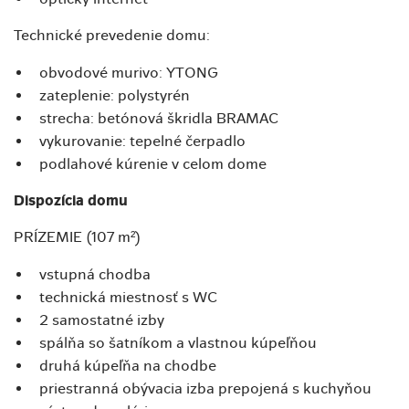
Technické prevedenie domu:
obvodové murivo: YTONG
zateplenie: polystyrén
strecha: betónová škridla BRAMAC
vykurovanie: tepelné čerpadlo
podlahové kúrenie v celom dome
Dispozícia domu
PRÍZEMIE (107 m²)
vstupná chodba
technická miestnosť s WC
2 samostatné izby
spálňa so šatníkom a vlastnou kúpeľňou
druhá kúpeľňa na chodbe
priestranná obývacia izba prepojená s kuchyňou