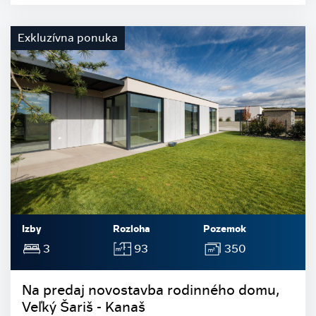
Exkluzívna ponuka
Izby
Rozloha
Pozemok
3
93
350
Na predaj novostavba rodinného domu,
Veľký Šariš - Kanaš