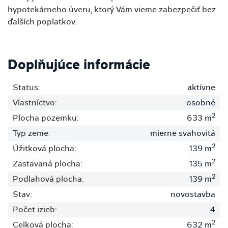
hypotekárneho úveru, ktorý Vám vieme zabezpečiť bez
ďalších poplatkov.
Doplňujúce informácie
Status:
aktívne
Vlastníctvo:
osobné
2
Plocha pozemku:
633 m
Typ zeme:
mierne svahovitá
2
Úžitková plocha:
139 m
2
Zastavaná plocha:
135 m
2
Podlahová plocha:
139 m
Stav:
novostavba
Počet izieb:
4
2
Celková plocha:
632 m