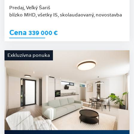
Predaj, Veľký Šariš
blízko MHD, všetky IS, skolaudaovaný, novostavba
Cena
339 000
€
Exkluzívna ponuka