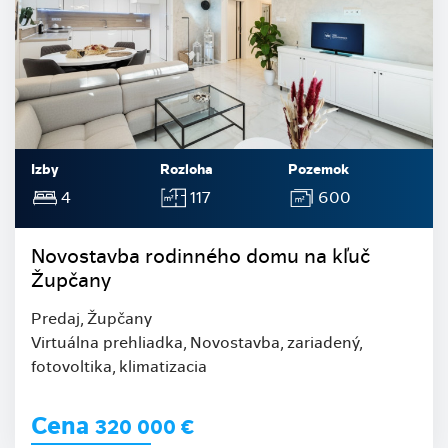
Izby
Rozloha
Pozemok
4
117
600
Novostavba rodinného domu na kľuč
Župčany
Predaj, Župčany
Virtuálna prehliadka, Novostavba, zariadený,
fotovoltika, klimatizacia
Cena
320 000
€