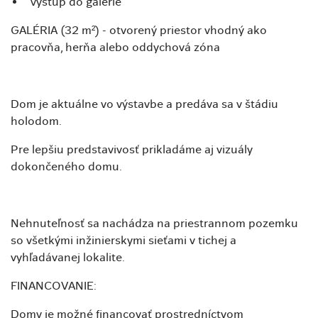
výstup do galérie
GALÉRIA (32 m²) - otvorený priestor vhodný ako
pracovňa, herňa alebo oddychová zóna
Dom je aktuálne vo výstavbe a predáva sa v štádiu
holodom.
Pre lepšiu predstavivosť prikladáme aj vizuály
dokončeného domu.
Nehnuteľnosť sa nachádza na priestrannom pozemku
so všetkými inžinierskymi sieťami v tichej a
vyhľadávanej lokalite.
FINANCOVANIE:
Domy je možné financovať prostredníctvom