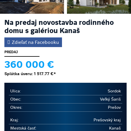
Na predaj novostavba rodinného
domu s galériou Kanaš
Zdieľať na Facebooku
PREDAJ
360 000 €
Splátka úveru:
1 517.77 €
*
Ulica:
Sordok
Obec:
Veľký Šariš
Okres:
Prešov
Kraj:
Prešovský kraj
Mestská časť:
Kanaš