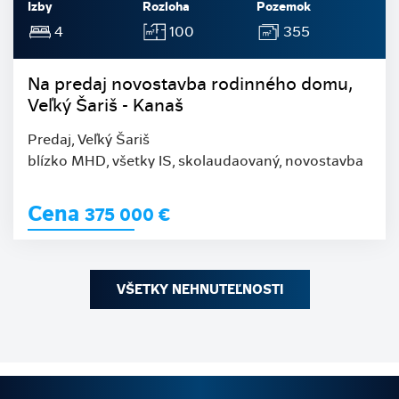
Izby
Rozloha
Pozemok
4
100
355
Na predaj novostavba rodinného domu,
Veľký Šariš - Kanaš
Predaj, Veľký Šariš
blízko MHD, všetky IS, skolaudaovaný, novostavba
Cena
375 000
€
VŠETKY NEHNUTEĽNOSTI