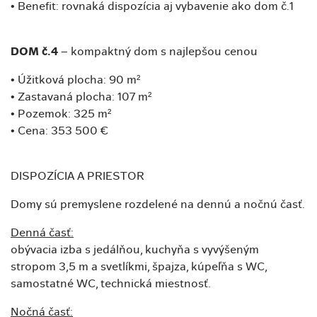
• Benefit: rovnaká dispozícia aj vybavenie ako dom č.1
DOM č.4
– kompaktný dom s najlepšou cenou
• Úžitková plocha: 90 m²
• Zastavaná plocha: 107 m²
• Pozemok: 325 m²
• Cena: 353 500 €
DISPOZÍCIA A PRIESTOR
Domy sú premyslene rozdelené na dennú a nočnú časť.
Denná časť:
obývacia izba s jedálňou, kuchyňa s vyvýšeným
stropom 3,5 m a svetlíkmi, špajza, kúpeľňa s WC,
samostatné WC, technická miestnosť.
Nočná časť: