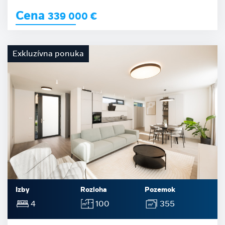
Cena
339 000
€
Exkluzívna ponuka
Izby
Rozloha
Pozemok
4
100
355