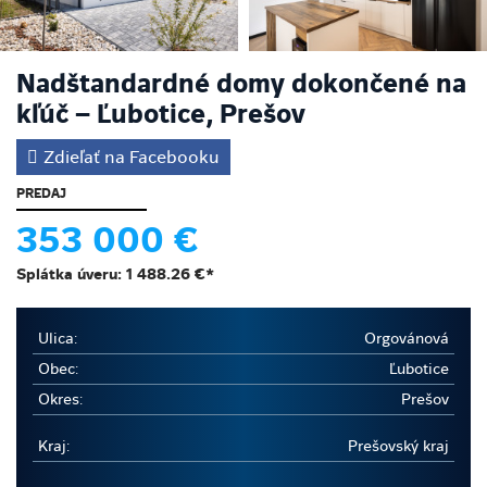
Nadštandardné domy dokončené na
kľúč – Ľubotice, Prešov
Zdieľať na Facebooku
PREDAJ
353 000 €
Splátka úveru:
1 488.26 €
*
Ulica:
Orgovánová
Obec:
Ľubotice
Okres:
Prešov
Kraj:
Prešovský kraj