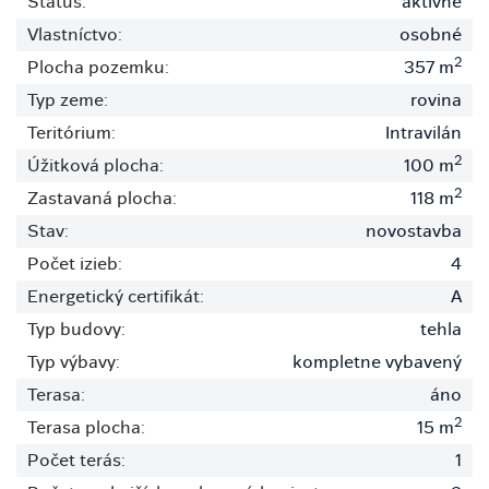
Status:
aktívne
Vlastníctvo:
osobné
2
Plocha pozemku:
357 m
Typ zeme:
rovina
Teritórium:
Intravilán
2
Úžitková plocha:
100 m
2
Zastavaná plocha:
118 m
Stav:
novostavba
Počet izieb:
4
Energetický certifikát:
A
Typ budovy:
tehla
Typ výbavy:
kompletne vybavený
Terasa:
áno
2
Terasa plocha:
15 m
Počet terás:
1