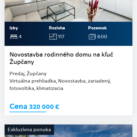
Izby
Rozloha
Pozemok
4
117
600
Novostavba rodinného domu na kľuč
Župčany
Predaj, Župčany
Virtuálna prehliadka, Novostavba, zariadený,
fotovoltika, klimatizacia
Cena
320 000
€
Exkluzívna ponuka