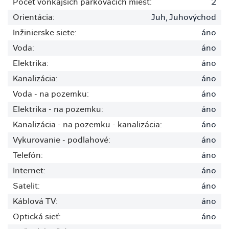
Počet vonkajších parkovacích miest:
2
Orientácia:
Juh, Juhovýchod
Inžinierske siete:
áno
Voda:
áno
Elektrika:
áno
Kanalizácia:
áno
Voda - na pozemku:
áno
Elektrika - na pozemku:
áno
Kanalizácia - na pozemku - kanalizácia:
áno
Vykurovanie - podlahové:
áno
Telefón:
áno
Internet:
áno
Satelit:
áno
Káblová TV:
áno
Optická sieť:
áno