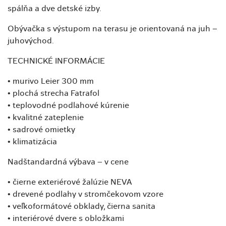
spálňa a dve detské izby.
Obývačka s výstupom na terasu je orientovaná na juh –
juhovýchod.
TECHNICKÉ INFORMÁCIE
• murivo Leier 300 mm
• plochá strecha Fatrafol
• teplovodné podlahové kúrenie
• kvalitné zateplenie
• sadrové omietky
• klimatizácia
Nadštandardná výbava – v cene
• čierne exteriérové žalúzie NEVA
• drevené podlahy v stromčekovom vzore
• veľkoformátové obklady, čierna sanita
• interiérové dvere s obložkami