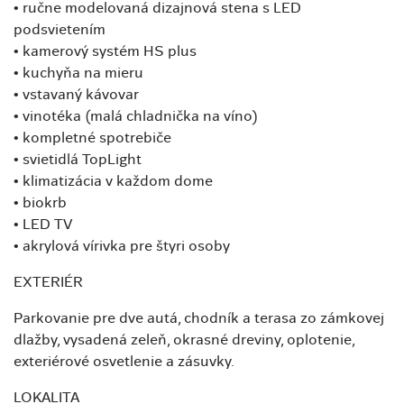
• ručne modelovaná dizajnová stena s LED
podsvietením
• kamerový systém HS plus
• kuchyňa na mieru
• vstavaný kávovar
• vinotéka (malá chladnička na víno)
• kompletné spotrebiče
• svietidlá TopLight
• klimatizácia v každom dome
• biokrb
• LED TV
• akrylová vírivka pre štyri osoby
EXTERIÉR
Parkovanie pre dve autá, chodník a terasa zo zámkovej
dlažby, vysadená zeleň, okrasné dreviny, oplotenie,
exteriérové osvetlenie a zásuvky.
LOKALITA