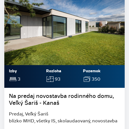
Izby
Rozloha
Pozemok
3
93
350
Na predaj novostavba rodinného domu,
Veľký Šariš - Kanaš
Predaj, Veľký Šariš
blízko MHD, všetky IS, skolaudaovaný, novostavba