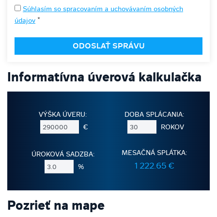
Súhlasím so spracovaním a uchovávaním osobných
*
údajov
Informatívna úverová kalkulačka
VÝŠKA ÚVERU:
DOBA SPLÁCANIA:
€
ROKOV
MESAČNÁ SPLÁTKA:
ÚROKOVÁ SADZBA:
1 222.65 €
%
Pozrieť na mape