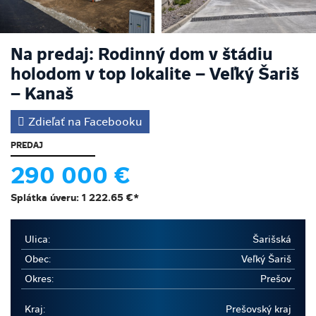
Na predaj: Rodinný dom v štádiu
holodom v top lokalite – Veľký Šariš
– Kanaš
Zdieľať na Facebooku
PREDAJ
290 000 €
Splátka úveru:
1 222.65 €
*
Ulica:
Šarišská
Obec:
Veľký Šariš
Okres:
Prešov
Kraj:
Prešovský kraj