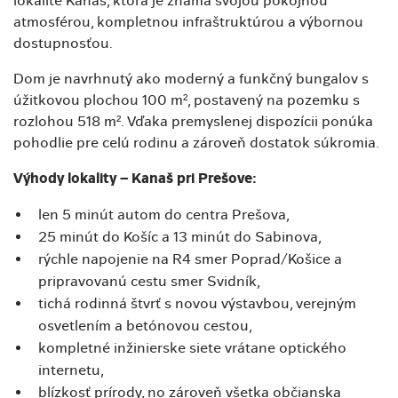
lokalite Kanaš, ktorá je známa svojou pokojnou
atmosférou, kompletnou infraštruktúrou a výbornou
dostupnosťou.
Dom je navrhnutý ako moderný a funkčný bungalov s
úžitkovou plochou 100 m², postavený na pozemku s
rozlohou 518 m². Vďaka premyslenej dispozícii ponúka
pohodlie pre celú rodinu a zároveň dostatok súkromia.
Výhody lokality – Kanaš pri Prešove:
len 5 minút autom do centra Prešova,
25 minút do Košíc a 13 minút do Sabinova,
rýchle napojenie na R4 smer Poprad/Košice a
pripravovanú cestu smer Svidník,
tichá rodinná štvrť s novou výstavbou, verejným
osvetlením a betónovou cestou,
kompletné inžinierske siete vrátane optického
internetu,
blízkosť prírody, no zároveň všetka občianska