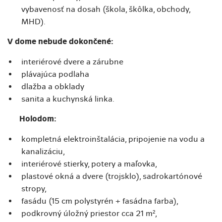
vybavenosť na dosah (škola, škôlka, obchody,
MHD).
V dome nebude dokončené:
interiérové dvere a zárubne
plávajúca podlaha
dlažba a obklady
sanita a kuchynská linka.
Holodom:
kompletná elektroinštalácia, pripojenie na vodu a
kanalizáciu,
interiérové stierky, potery a maľovka,
plastové okná a dvere (trojsklo), sadrokartónové
stropy,
fasádu (15 cm polystyrén + fasádna farba),
podkrovný úložný priestor cca 21 m²,