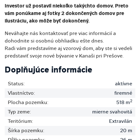
Investor už postavil niekoľko takýchto domov. Preto
vám ponúkame aj fotky 2 dokončených domov pre
ilustráciu, ako môže byť dokončený.
Neváhajte nás kontaktovať pre viac informácií a
dohodnite si osobnú obhliadku ešte dnes.
Radi vám predstavíme aj vzorový dom, aby ste si vedeli
predstaviť svoje nové bývanie v Kanaši pri Prešove.
Doplňujúce informácie
Status:
aktívne
Vlastníctvo:
firemné
2
Plocha pozemku:
518 m
Typ zeme:
mierne svahovitá
Teritórium:
Extravilán
Šírka pozemku:
20 m
Dĺžka pozemku:
26 m