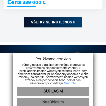
Cena
339 000
€
VŠETKY NEHNUTEĽNOSTI
Používame cookies
Súbory cookie a ďalšie technológie sledovania
používame na zlepšenie vášho zážitku z
prehliadania našich webových stránok, na to, aby
sme vám zobrazovali prispôsobený obsah a cielené
reklamy, na analýzu návštevnosti našich webových
stránok a na pochopenie toho, odkiaľ naši
Vaše nehnuteľnosti s.r.o
Dilongova 42, 080 01
návštevníci prichádzajú.
Viac info
Prešov
SÚHLASÍM
+421 908 333 994
info@vasenehnutelnosti.sk
Nesúhlasím
NEHNUTEĽNOSTI
O NÁS
MAKLÉRI
FINANCOVANIE