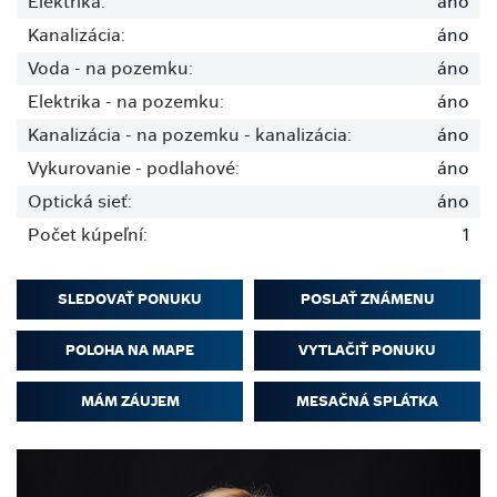
Elektrika:
áno
Kanalizácia:
áno
Voda - na pozemku:
áno
Elektrika - na pozemku:
áno
Kanalizácia - na pozemku - kanalizácia:
áno
Vykurovanie - podlahové:
áno
Optická sieť:
áno
Počet kúpeľní:
1
SLEDOVAŤ PONUKU
POSLAŤ ZNÁMENU
POLOHA NA MAPE
VYTLAČIŤ PONUKU
MÁM ZÁUJEM
MESAČNÁ SPLÁTKA