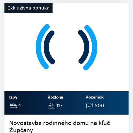
Exkluzívna ponuka
Izby
Rozloha
Pozemok
4
117
600
Novostavba rodinného domu na kľuč
Župčany