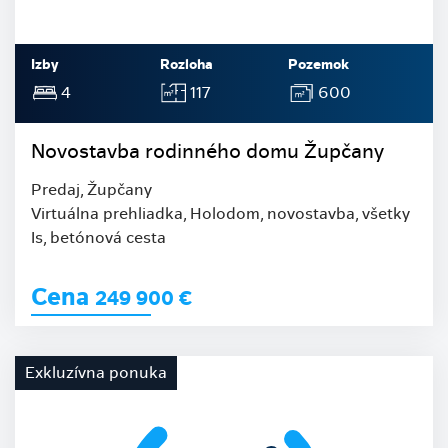
Izby
Rozloha
Pozemok
4
117
600
Novostavba rodinného domu Župčany
Predaj, Župčany
Virtuálna prehliadka, Holodom, novostavba, všetky
Is, betónová cesta
Cena
249 900
€
Exkluzívna ponuka