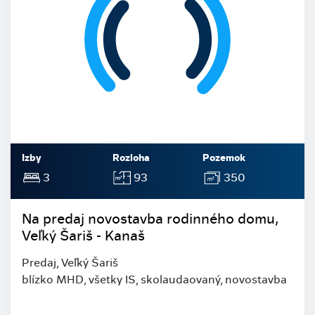
Izby
Rozloha
Pozemok
3
93
350
Na predaj novostavba rodinného domu,
Veľký Šariš - Kanaš
Predaj, Veľký Šariš
blízko MHD, všetky IS, skolaudaovaný, novostavba