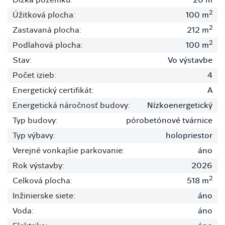
2
Úžitková plocha:
100 m
2
Zastavaná plocha:
212 m
2
Podlahová plocha:
100 m
Stav:
Vo výstavbe
Počet izieb:
4
Energetický certifikát:
A
Energetická náročnosť budovy:
Nízkoenergetický
Typ budovy:
pórobetónové tvárnice
Typ výbavy:
holopriestor
Verejné vonkajšie parkovanie:
áno
Rok výstavby:
2026
2
Celková plocha:
518 m
Inžinierske siete:
áno
Voda:
áno